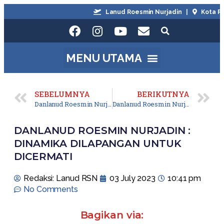
Lanud Roesmin Nurjadin |
Kota Pekan
SEBELUMNYA
BERIKUTNYA
Danlanud Roesmin Nurjadin Dan Ketua Pia Ardhya Garini Sambut Kedatangan Dankopasgat
Danlanud Roesmin Nurjadin Dan Ketua Pia AG Antar Keberangkatan Dankopasgat
DANLANUD ROESMIN NURJADIN :
DINAMIKA DILAPANGAN UNTUK
DICERMATI
Redaksi: Lanud RSN
03 July 2023
10:41 pm
No Comments
Bagikan via: