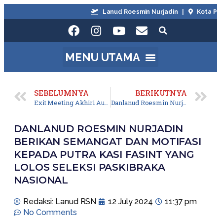
Lanud Roesmin Nurjadin |
Kota Pekan
SEBELUMNYA
BERIKUTNYA
Exit Meeting Akhiri Audit Kinerja Itjenau di Lanud Roesmin Nurjadin
Danlanud Roesmin Nurjadin Hadiri dan Ikuti Riau Bhayangkara Run 2024
DANLANUD ROESMIN NURJADIN
BERIKAN SEMANGAT DAN MOTIFASI
KEPADA PUTRA KASI FASINT YANG
LOLOS SELEKSI PASKIBRAKA
NASIONAL
Redaksi: Lanud RSN
12 July 2024
11:37 pm
No Comments