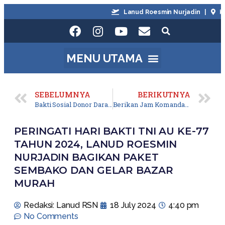
Lanud Roesmin Nurjadin |
Kota
SEBELUMNYA
BERIKUTNYA
Bakti Sosial Donor Darah dan Pengobatan Massal Awali Rangkaian Peringatan ke-77 Hari Bakti TNI AU Tahun 2024 di Lanud Roesmin Nurjadin
Berikan Jam Komandan, Danlanud Roesmin Nurjadin: Jadilah Prajurit Yang Tegas, Berwibawa dan Humanis
PERINGATI HARI BAKTI TNI AU KE-77
TAHUN 2024, LANUD ROESMIN
NURJADIN BAGIKAN PAKET
SEMBAKO DAN GELAR BAZAR
MURAH
Redaksi: Lanud RSN
18 July 2024
4:40 pm
No Comments