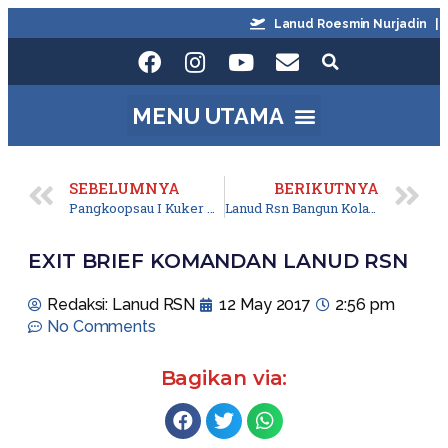
Lanud Roesmin Nurjadin |
SEBELUMNYA
BERIKUTNYA
Pangkoopsau I Kuker ke Lanud Rsn
Lanud Rsn Bangun Kolam Renang Anak
EXIT BRIEF KOMANDAN LANUD RSN
Redaksi: Lanud RSN
12 May 2017
2:56 pm
No Comments
Bagikan via: