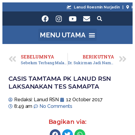
Lanud Roesmin Nurjadin |
Kot
SEBELUMNYA
BERIKUTNYA
Sebelum Terbang Malam, Lanud Rsn Gelar Yasinan
Dr. Sukirman Jadi Nama Rumkit Lanud Rsn
CASIS TAMTAMA PK LANUD RSN
LAKSANAKAN TES SAMAPTA
Redaksi: Lanud RSN
12 October 2017
8:49 am
No Comments
Bagikan via: