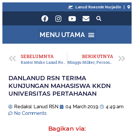
Lanud Roesmin Nurjadin |
Kot
SEBELUMNYA
BERIKUTNYA
Kantor Mako Lanud Roesmin Nurjadin Terbakar
Minggu Militer, Personel Lanud Rsn Laksanakan Jalan 5Km
DANLANUD RSN TERIMA
KUNJUNGAN MAHASISWA KKDN
UNIVERSITAS PERTAHANAN
Redaksi: Lanud RSN
04 March 2019
4:49 am
No Comments
Bagikan via: